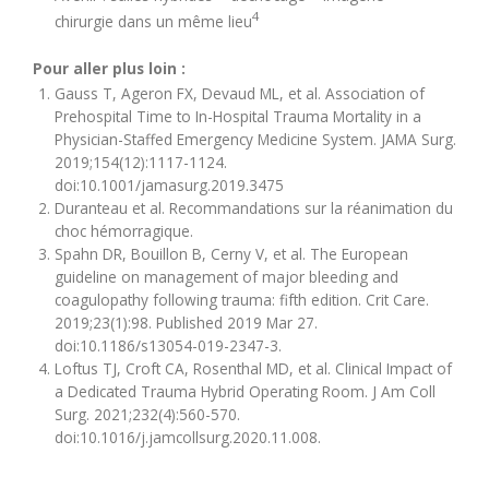
4
chirurgie dans un même lieu
Pour aller plus loin :
Gauss T, Ageron FX, Devaud ML, et al. Association of
Prehospital Time to In-Hospital Trauma Mortality in a
Physician-Staffed Emergency Medicine System. JAMA Surg.
2019;154(12):1117-1124.
doi:10.1001/jamasurg.2019.3475
Duranteau et al. Recommandations sur la réanimation du
choc hémorragique.
Spahn DR, Bouillon B, Cerny V, et al. The European
guideline on management of major bleeding and
coagulopathy following trauma: fifth edition. Crit Care.
2019;23(1):98. Published 2019 Mar 27.
doi:10.1186/s13054-019-2347-3.
Loftus TJ, Croft CA, Rosenthal MD, et al. Clinical Impact of
a Dedicated Trauma Hybrid Operating Room. J Am Coll
Surg. 2021;232(4):560-570.
doi:10.1016/j.jamcollsurg.2020.11.008.