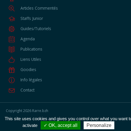
Articles Commentés
Staffs Junior
Guides/Tutoriels
Agenda
Publications
Liens Utiles
Goodies
Info légales
Contact
Copyright
2026 Rarre.bzh
All rights reserved
This site uses cookies and gives you control over what you want t
Développeur : Ludo Meuret
Responsee Framework
activate
✓ OK, accept all
Personalize