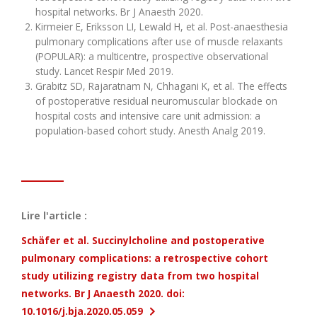
hospital networks. Br J Anaesth 2020.
Kirmeier E, Eriksson LI, Lewald H, et al. Post-anaesthesia
pulmonary complications after use of muscle relaxants
(POPULAR): a multicentre, prospective observational
study. Lancet Respir Med 2019.
Grabitz SD, Rajaratnam N, Chhagani K, et al. The effects
of postoperative residual neuromuscular blockade on
hospital costs and intensive care unit admission: a
population-based cohort study. Anesth Analg 2019.
Lire l'article :
Schäfer et al. Succinylcholine and postoperative
pulmonary complications: a retrospective cohort
study utilizing registry data from two hospital
networks. Br J Anaesth 2020. doi:
10.1016/j.bja.2020.05.059