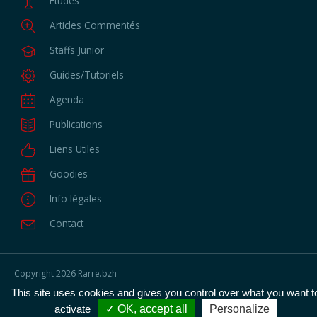
Etudes
Articles Commentés
Staffs Junior
Guides/Tutoriels
Agenda
Publications
Liens Utiles
Goodies
Info légales
Contact
Copyright
2026 Rarre.bzh
All rights reserved
This site uses cookies and gives you control over what you want t
Développeur : Ludo Meuret
Responsee Framework
activate
✓ OK, accept all
Personalize