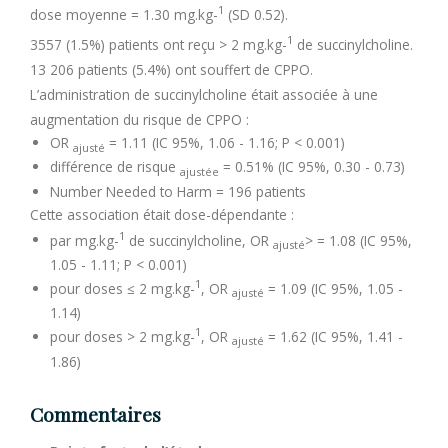
1
dose moyenne = 1.30 mg.kg-
(SD 0.52).
1
3557 (1.5%) patients ont reçu > 2 mg.kg-
de succinylcholine.
13 206 patients (5.4%) ont souffert de CPPO.
L’administration de succinylcholine était associée à une
augmentation du risque de CPPO :
OR
= 1.11 (IC 95%, 1.06 - 1.16; P < 0.001)
ajusté
différence de risque
= 0.51% (IC 95%, 0.30 - 0.73)
ajustée
Number Needed to Harm = 196 patients
Cette association était dose-dépendante :
1
par mg.kg-
de succinylcholine, OR
> = 1.08 (IC 95%,
ajusté
1.05 - 1.11; P < 0.001)
1
pour doses ≤ 2 mg.kg-
, OR
= 1.09 (IC 95%, 1.05 -
ajusté
1.14)
1
pour doses > 2 mg.kg-
, OR
= 1.62 (IC 95%, 1.41 -
ajusté
1.86)
Commentaires